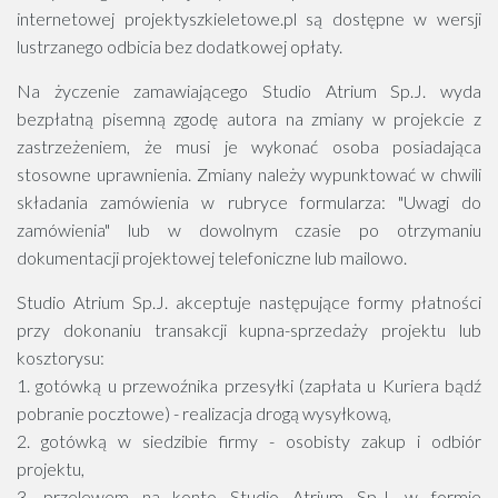
internetowej projektyszkieletowe.pl są dostępne w wersji
lustrzanego odbicia bez dodatkowej opłaty.
Na życzenie zamawiającego Studio Atrium Sp.J. wyda
bezpłatną pisemną zgodę autora na zmiany w projekcie z
zastrzeżeniem, że musi je wykonać osoba posiadająca
stosowne uprawnienia. Zmiany należy wypunktować w chwili
składania zamówienia w rubryce formularza: "Uwagi do
zamówienia" lub w dowolnym czasie po otrzymaniu
dokumentacji projektowej telefoniczne lub mailowo.
Studio Atrium Sp.J. akceptuje następujące formy płatności
przy dokonaniu transakcji kupna-sprzedaży projektu lub
kosztorysu:
1. gotówką u przewoźnika przesyłki (zapłata u Kuriera bądź
pobranie pocztowe) - realizacja drogą wysyłkową,
2. gotówką w siedzibie firmy - osobisty zakup i odbiór
projektu,
3. przelewem na konto Studio Atrium Sp.J. w formie