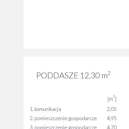
2
PODDASZE 12,30
m
2
[m
]
1. komunikacja
2,05
2. pomieszczenie gospodarcze
4,95
3. pomieszczenie gospodarcze
4,70