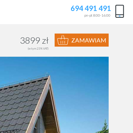
694 491 491
pn-pt 8:00-16:00
3899 zł
ZAMAWIAM
(w tym 23% VAT)