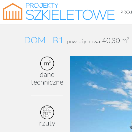
PROJ
DOM—B1
40,30 m
2
pow. użytkowa
dane
techniczne
rzuty