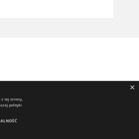
×
z tej strony,
zej polityki
NALNOŚĆ