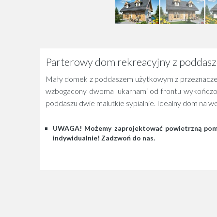
Parterowy dom rekreacyjny z poddasz
Mały domek z poddaszem użytkowym z przeznaczenie
wzbogacony dwoma lukarnami od frontu wykończono 
poddaszu dwie malutkie sypialnie. Idealny dom na w
UWAGA! Możemy zaprojektować powietrzną pompę c
indywidualnie! Zadzwoń do nas.