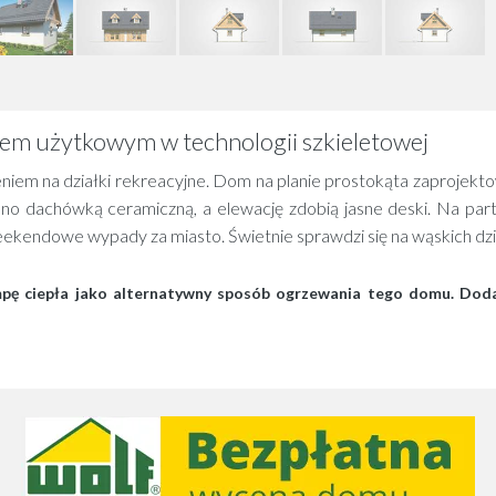
em użytkowym w technologii szkieletowej
m na działki rekreacyjne. Dom na planie prostokąta zaprojekt
dachówką ceramiczną, a elewację zdobią jasne deski. Na parterze
eekendowe wypady za miasto. Świetnie sprawdzi się na wąskich dzi
iepła jako alternatywny sposób ogrzewania tego domu. Dodatko