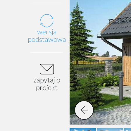
wersja
podstawowa
zapytaj o
projekt