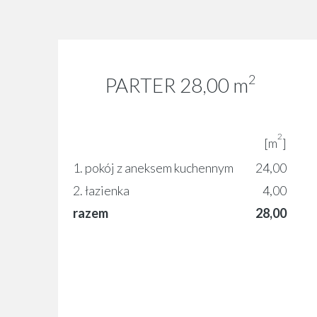
2
PARTER 28,00
m
2
[m
]
1. pokój z aneksem kuchennym
24,00
2. łazienka
4,00
razem
28,00