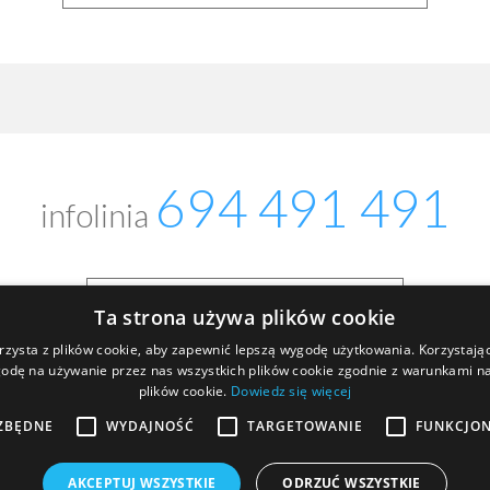
694 491 491
infolinia
napisz do nas
Ta strona używa plików cookie
rzysta z plików cookie, aby zapewnić lepszą wygodę użytkowania. Korzystając 
odę na używanie przez nas wszystkich plików cookie zgodnie z warunkami nas
plików cookie.
Dowiedz się więcej
ZBĘDNE
WYDAJNOŚĆ
TARGETOWANIE
FUNKCJO
AKCEPTUJ WSZYSTKIE
ODRZUĆ WSZYSTKIE